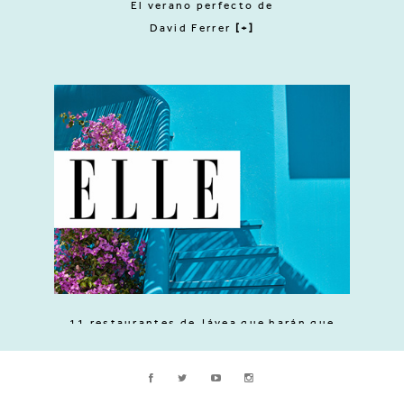
El verano perfecto de
David Ferrer
[+]
11 restaurantes de Jávea que harán que
quieras vivir en este paraíso...
[+]